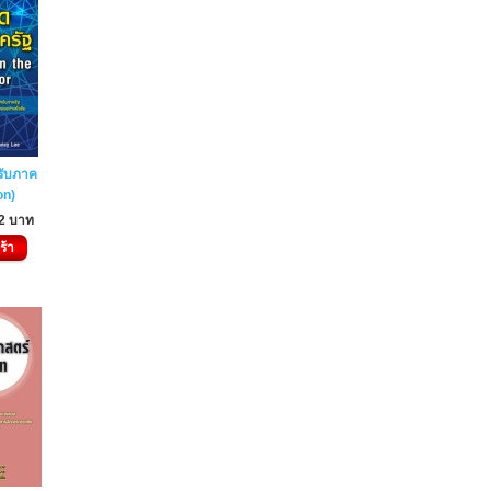
ับภาค
on)
2 บาท
ร้า