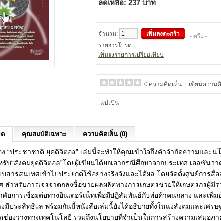
ลดเหลือ:
237 บาท
จำนวน:
- หรือ -
รายการโปรด
เพิ่มลงรายการเปรียบเทียบ
0 ความคิดเห็น
|
เขียนความคิ
แบ่งปัน
ยด
คุณสมบัติเฉพาะ
ความคิดเห็น (0)
ื่อง “ประชาชาติ ยุคดิจิตอล” เล่มนี้จะทำให้คุณเข้าใจถึงคำจำกัดความและนโ
รับ“สังคมยุคดิจิตอล”โดยผู้เขียนได้ยกเอากรณีศึกษาจากประเทศ เอลซันวาดอร
สารสนเทศเข้าไปประยุกต์ใช้อย่างจริงจังและได้ผล โดยจัดตั้งศูนย์การสื่อ
 สำหรับการเจรจาตกลงซื้อขายผลผลิตทางการเกษตรช่วยให้เกษตรกรผู้มีรา
ัยการเชื่อมต่อทางอินเตอร์เน็ทเพื่อมีปฏิสัมพันธ์กับพ่อค้าคนกลาง และเพิ่
างมีประสิทธิผล พร้อมกันนี้หนังสือเล่มนี้ยังได้อธิบายทั้งในแง่สังคมและเศรษฐ
ลดช่องว่างทางเทคโนโลยี รวมถึงนโยบายที่จำเป็นในการสร้างความเสมอภาค