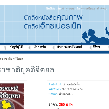
ยินดีต้อนรับ
เข้าสู่ระบบ
หรือ
ลงทะเบียนลูกค้าใหม่
.
Blog
บัญชีผู้ใช้
เว็บบอร์ด
ข่าวประชาสัมพันธ์
ะชาชาติยุคดิจิตอล
าชาติยุคดิจิตอล
สำนักพิมพ์:
เอ็กซเปอร์เน็ท
รหัสสินค้า:
9789749457740
มีสินค้า:
สั่งจองก่อน
ราคา:
250 บาท