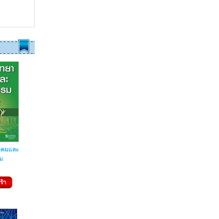
ังคมและ
ม
ท
ร้า