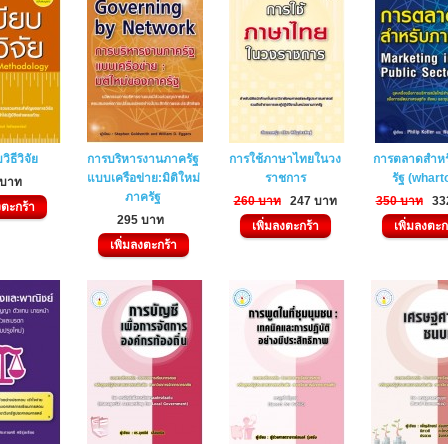
วิธีวิจัย
การบริหารงานภาครัฐ
การใช้ภาษาไทยในวง
การตลาดสำหร
แบบเครือข่าย:มิติใหม่
ราชการ
รัฐ (whart
 บาท
ภาครัฐ
260 บาท
247 บาท
350 บาท
33
งตะกร้า
295 บาท
เพิ่มลงตะกร้า
เพิ่มลงตะก
เพิ่มลงตะกร้า