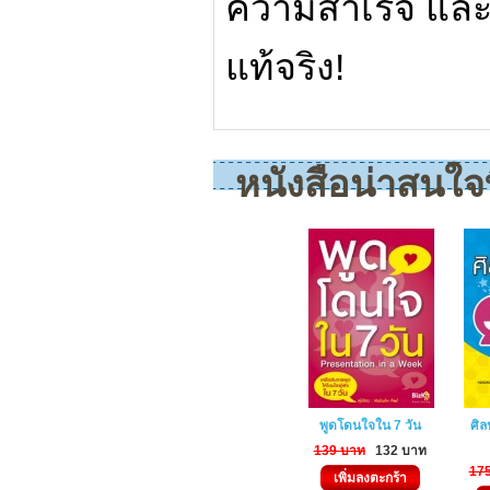
ความสำเร็จ และ
แท้จริง!
หนังสือน่าสนใจที
พูดโดนใจใน 7 วัน
ศิล
139 บาท
132 บาท
17
เพิ่มลงตะกร้า