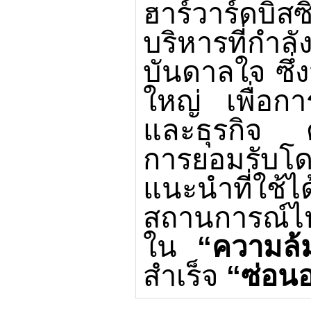
ฮาร์วาร์ดบิสซ
บริหารที่กำล
บันดาลใจ
ซึ
ใหญ่
เพื่อก
และธุรกิจ
การยอมรับโด
แนะนำที่ใช้ไ
สถานการณ์ไ
ใน
“
ความล้
สำเร็จ
“
ซ่อนอย