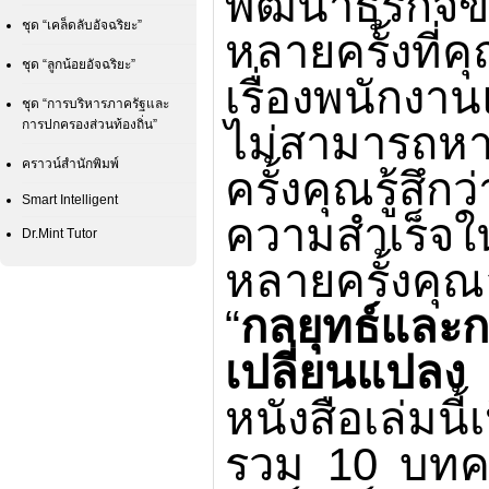
พัฒนาธุรกิ
ชุด “เคล็ดลับอัจฉริยะ”
หลายครั้งที่ค
ชุด “ลูกน้อยอัจฉริยะ”
เรื่องพนักงา
ชุด “การบริหารภาครัฐและ
การปกครองส่วนท้องถิ่น”
ไม่สามารถหา
คราวน์สำนักพิมพ์
ครั้งคุณรู้สึก
Smart Intelligent
ความสำเร็จใน
Dr.Mint Tutor
หลายครั้งคุ
“
กลยุทธ์และ
เปลี่ยนแปลง
หนังสือเล่มนี้เ
รวม
10
บทคว