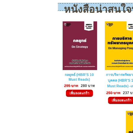
หนังสือน่าสนใจที
กลยุทธ์ (HBR'S 10
การบริหารทรัพย
Must Reads)
บุคคล (HBR'S 
295 บาท
280 บาท
Must Reads) -เก
250 บาท
237 บ
เพิ่มลงตะกร้า
เพิ่มลงตะกร้า