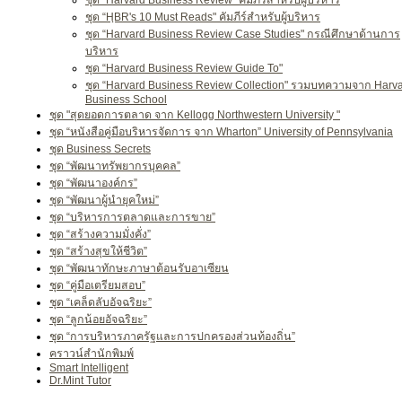
ชุด “Harvard Business Review" คัมภีร์สำหรับผู้บริหาร
ชุด “HฺBR's 10 Must Reads" คัมภีร์สำหรับผู้บริหาร
ชุด “Harvard Business Review Case Studies" กรณีศึกษาด้านการ
บริหาร
ชุด “Harvard Business Review Guide To"
ชุด “Harvard Business Review Collection" รวมบทความจาก Harv
Business School
ชุด "สุดยอดการตลาด จาก Kellogg Northwestern University "
ชุด “หนังสือคู่มือบริหารจัดการ จาก Wharton” University of Pennsylvania
ชุด Business Secrets
ชุด “พัฒนาทรัพยากรบุคคล”
ชุด “พัฒนาองค์กร”
ชุด “พัฒนาผู้นำยุคใหม่”
ชุด “บริหารการตลาดและการขาย”
ชุด “สร้างความมั่งคั่ง”
ชุด “สร้างสุขให้ชีวิต”
ชุด “พัฒนาทักษะภาษาต้อนรับอาเซียน
ชุด “คู่มือเตรียมสอบ”
ชุด “เคล็ดลับอัจฉริยะ”
ชุด “ลูกน้อยอัจฉริยะ”
ชุด “การบริหารภาครัฐและการปกครองส่วนท้องถิ่น”
คราวน์สำนักพิมพ์
Smart Intelligent
Dr.Mint Tutor