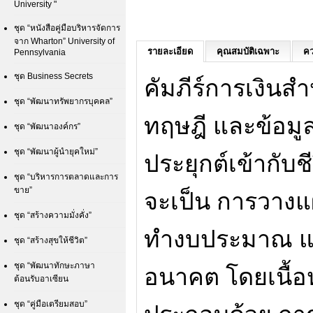
University "
ชุด “หนังสือคู่มือบริหารจัดการ
จาก Wharton” University of
รายละเอียด
คุณสมบัติเฉพาะ
คว
Pennsylvania
ชุด Business Secrets
คัมภีร์การเงินสำ
ชุด “พัฒนาทรัพยากรบุคคล”
ทฤษฎี และข้อมูล
ชุด “พัฒนาองค์กร”
ชุด “พัฒนาผู้นำยุคใหม่”
ประยุกต์เข้ากับชี
ชุด “บริหารการตลาดและการ
ขาย”
จะเป็น การวางแ
ชุด “สร้างความมั่งคั่ง”
ทำงบประมาณ แ
ชุด “สร้างสุขให้ชีวิต”
ชุด “พัฒนาทักษะภาษา
อนาคต โดยเนื้อ
ต้อนรับอาเซียน
ชุด “คู่มือเตรียมสอบ”