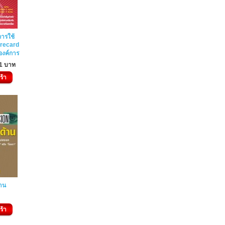
ารใช้
recard
องค์การ
1 บาท
ร้า
าน
ท
ร้า