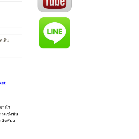
ดเห็น
ket
) มานำ
ารแข่งขัน
ะสิทธิผล