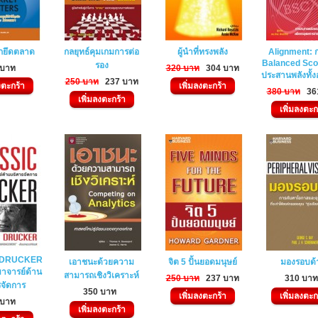
ุกยึดตลาด
กลยุทธ์คุมเกมการต่อ
ผู้นำที่ทรงพลัง
Alignment: ก
Balanced Sco
รอง
 บาท
320 บาท
304 บาท
ประสานพลังทั้ง
250 บาท
237 บาท
งตะกร้า
เพิ่มลงตะกร้า
380 บาท
36
เพิ่มลงตะกร้า
เพิ่มลงตะก
 DRUCKER
เอาชนะด้วยความ
จิต 5 ปั้นยอดมนุษย์
มองรอบด้
าจารย์ด้าน
สามารถเชิงวิเคราะห์
250 บาท
237 บาท
310 บา
รจัดการ
350 บาท
เพิ่มลงตะกร้า
เพิ่มลงตะก
 บาท
เพิ่มลงตะกร้า