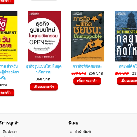
งตะกร้า
ตราย สำหรับ
ธุรกิจรูปแบบใหม่ในยุค
ภารกิจพิชิตชัยชนะ
กลยุทธ์คิด
ะผู้นำองค์กร
นวัตกรรม
270 บาท
256 บาท
250 บาท
23
ครัฐ
360 บาท
เพิ่มลงตะกร้า
เพิ่มลงตะก
 บาท
เพิ่มลงตะกร้า
งตะกร้า
ริการลูกค้า
พิเศษ
ติดต่อเรา
สำนักพิมพ์