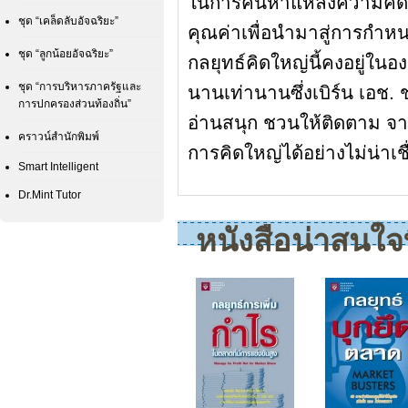
ในการค้นหาแหล่งความคิด
ชุด “เคล็ดลับอัจฉริยะ”
คุณค่าเพื่อนำมาสู่การกำห
ชุด “ลูกน้อยอัจฉริยะ”
กลยุทธ์คิดใหญ่นี้คงอยู่ใน
ชุด “การบริหารภาครัฐและ
นานเท่านานซึ่งเบิร์น เอช. ชม
การปกครองส่วนท้องถิ่น”
อ่านสนุก ชวนให้ติดตาม จาก
คราวน์สำนักพิมพ์
การคิดใหญ่ได้อย่างไม่น่าเชื
Smart Intelligent
Dr.Mint Tutor
หนังสือน่าสนใจที