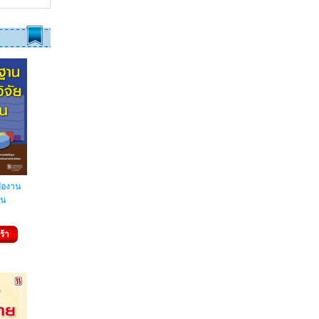
ื่องาน
่น
ท
ร้า