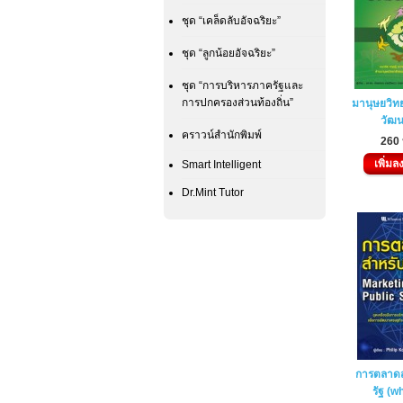
ชุด “เคล็ดลับอัจฉริยะ”
ชุด “ลูกน้อยอัจฉริยะ”
ชุด “การบริหารภาครัฐและ
การปกครองส่วนท้องถิ่น”
มานุษยวิท
วัฒ
คราวน์สำนักพิมพ์
260
เพิ่มล
Smart Intelligent
Dr.Mint Tutor
การตลาด
รัฐ (w