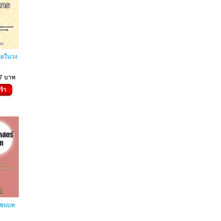
ทยในวง
7 บาท
ร้า
์ชนบท
ท