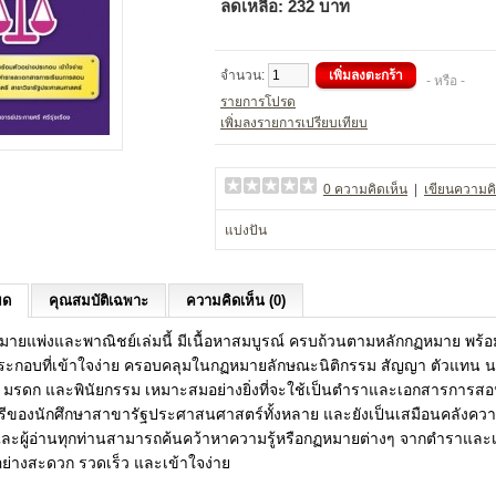
ลดเหลือ:
232 บาท
จำนวน:
- หรือ -
รายการโปรด
เพิ่มลงรายการเปรียบเทียบ
0 ความคิดเห็น
|
เขียนความคิ
แบ่งปัน
ยด
คุณสมบัติเฉพาะ
ความคิดเห็น (0)
ายแพ่งและพาณิชย์เล่มนี้ มีเนื้อหาสมบูรณ์ ครบถ้วนตามหลักกฏหมาย พร้อม
ประกอบที่เข้าใจง่าย ครอบคลุมในกฏหมายลักษณะนิติกรรม สัญญา ตัวแทน 
 มรดก และพินัยกรรม เหมาะสมอย่างยิ่งที่จะใช้เป็นตำราและเอกสารการส
ีของนักศึกษาสาขารัฐประศาสนศาสตร์ทั้งหลาย และยังเป็นเสมือนคลังความรู
และผู้อ่านทุกท่านสามารถค้นคว้าหาความรู้หรือกฏหมายต่างๆ จากตำราแล
้อย่างสะดวก รวดเร็ว และเข้าใจง่าย