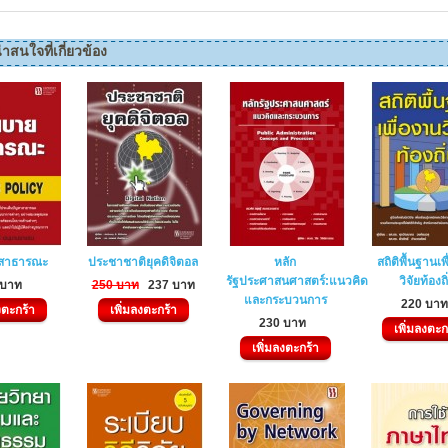
่าสนใจที่เกี่ยวข้อง
สาธารณะ
ประชาชาติยุคดิจิตอล
หลัก
สถิติพื้นฐานเพ
รัฐประศาสนศาสตร์:แนวคิด
วิจัยท้องถิ
 บาท
250 บาท
237 บาท
และกระบวนการ
220 บา
งตะกร้า
เพิ่มลงตะกร้า
230 บาท
เพิ่มลงตะก
เพิ่มลงตะกร้า