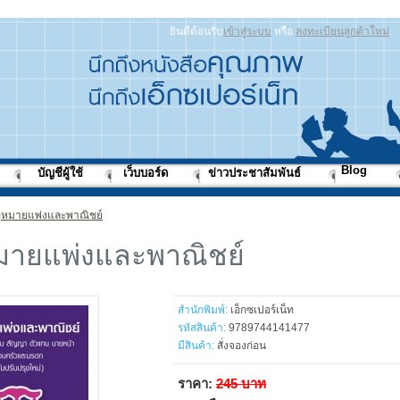
ยินดีต้อนรับ
เข้าสู่ระบบ
หรือ
ลงทะเบียนลูกค้าใหม่
.
Blog
บัญชีผู้ใช้
เว็บบอร์ด
ข่าวประชาสัมพันธ์
หมายแพ่งและพาณิชย์
ายแพ่งและพาณิชย์
สำนักพิมพ์:
เอ็กซเปอร์เน็ท
รหัสสินค้า:
9789744141477
มีสินค้า:
สั่งจองก่อน
ราคา:
245 บาท