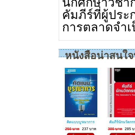
นักศึกษาวิช
คัมภีร์ที่ผู้ป
การตลาดจำเป็
หนังสือน่าสนใจที
คิดแบบบูรณาการ
คัมภีร์นักนวัตกร
250 บาท
237 บาท
300 บาท
285 บ